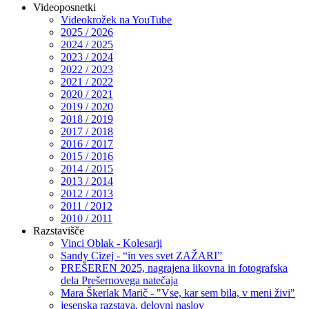
Videoposnetki
Videokrožek na YouTube
2025 / 2026
2024 / 2025
2023 / 2024
2022 / 2023
2021 / 2022
2020 / 2021
2019 / 2020
2018 / 2019
2017 / 2018
2016 / 2017
2015 / 2016
2014 / 2015
2013 / 2014
2012 / 2013
2011 / 2012
2010 / 2011
Razstavišče
Vinci Oblak - Kolesarji
Sandy Cizej - “in ves svet ZAŽARI”
PREŠEREN 2025, nagrajena likovna in fotografska
dela Prešernovega natečaja
Mara Škerlak Marič - "Vse, kar sem bila, v meni živi"
jesenska razstava, delovni naslov