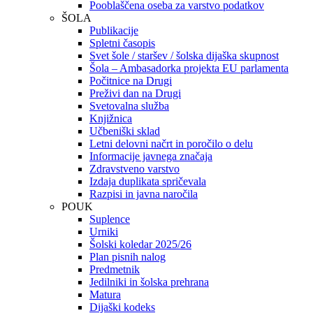
Pooblaščena oseba za varstvo podatkov
ŠOLA
Publikacije
Spletni časopis
Svet šole / staršev / šolska dijaška skupnost
Šola – Ambasadorka projekta EU parlamenta
Počitnice na Drugi
Preživi dan na Drugi
Svetovalna služba
Knjižnica
Učbeniški sklad
Letni delovni načrt in poročilo o delu
Informacije javnega značaja
Zdravstveno varstvo
Izdaja duplikata spričevala
Razpisi in javna naročila
POUK
Suplence
Urniki
Šolski koledar 2025/26
Plan pisnih nalog
Predmetnik
Jedilniki in šolska prehrana
Matura
Dijaški kodeks