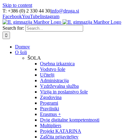
Skip to content
T: +386 (0) 2 330 44 30
|
info@druga.si
Facebook
YouTube
Instagram
Search for:
Domov
O šoli
ŠOLA
Osebna izkaznica
Vodstvo šole
Učitelji
Administracija
Vzdrževalna služba
Vizija in poslanstvo šole
Zgodovina
Programi
Pravilniki
Erasmus +
Dvig digitalne kompetentnosti
Multipliers
Projekt KATARINA
Zaščita prijaviteljev