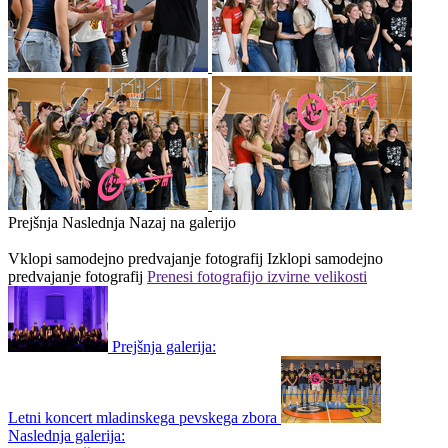
Prejšnja
Naslednja
Nazaj na galerijo
Vklopi samodejno predvajanje fotografij
Izklopi samodejno
predvajanje fotografij
Prenesi fotografijo izvirne velikosti
Prejšnja galerija:
Letni koncert mladinskega pevskega zbora
Naslednja galerija: