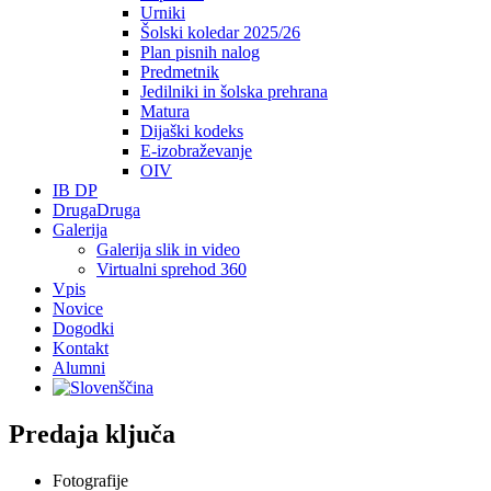
Urniki
Šolski koledar 2025/26
Plan pisnih nalog
Predmetnik
Jedilniki in šolska prehrana
Matura
Dijaški kodeks
E-izobraževanje
OIV
IB DP
DrugaDruga
Galerija
Galerija slik in video
Virtualni sprehod 360
Vpis
Novice
Dogodki
Kontakt
Alumni
Predaja ključa
Fotografije