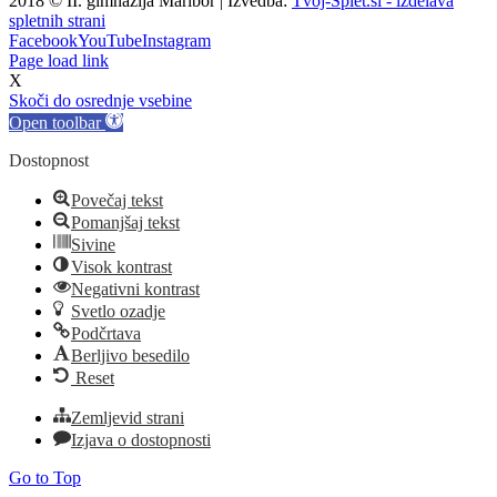
2018 © II. gimnazija Maribor | Izvedba:
Tvoj-Splet.si - izdelava
spletnih strani
Facebook
YouTube
Instagram
Page load link
X
Skoči do osrednje vsebine
Open toolbar
Dostopnost
Povečaj tekst
Pomanjšaj tekst
Sivine
Visok kontrast
Negativni kontrast
Svetlo ozadje
Podčrtava
Berljivo besedilo
Reset
Zemljevid strani
Izjava o dostopnosti
Go to Top