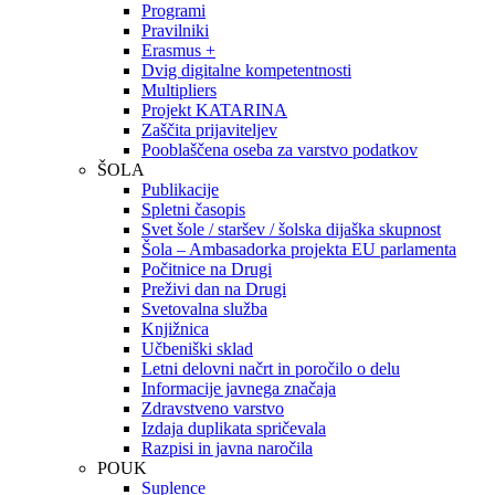
Programi
Pravilniki
Erasmus +
Dvig digitalne kompetentnosti
Multipliers
Projekt KATARINA
Zaščita prijaviteljev
Pooblaščena oseba za varstvo podatkov
ŠOLA
Publikacije
Spletni časopis
Svet šole / staršev / šolska dijaška skupnost
Šola – Ambasadorka projekta EU parlamenta
Počitnice na Drugi
Preživi dan na Drugi
Svetovalna služba
Knjižnica
Učbeniški sklad
Letni delovni načrt in poročilo o delu
Informacije javnega značaja
Zdravstveno varstvo
Izdaja duplikata spričevala
Razpisi in javna naročila
POUK
Suplence