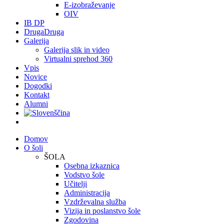
E-izobraževanje
OIV
IB DP
DrugaDruga
Galerija
Galerija slik in video
Virtualni sprehod 360
Vpis
Novice
Dogodki
Kontakt
Alumni
Domov
O šoli
ŠOLA
Osebna izkaznica
Vodstvo šole
Učitelji
Administracija
Vzdrževalna služba
Vizija in poslanstvo šole
Zgodovina