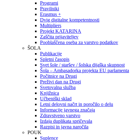
Programi
Pravilniki
Erasmus +
Dvig digitalne kompetentnosti
Multipliers
Projekt KATARINA
Zaščita prijaviteljev
Pooblaščena oseba za varstvo podatkov
ŠOLA
Publikacije
Spletni časopis
Svet šole / staršev / šolska dijaška skupnost
Šola – Ambasadorka projekta EU parlamenta
Počitnice na Drugi
Preživi dan na Drugi
Svetovalna služba
Knjižnica
Učbeniški sklad
Letni delovni načrt in poročilo o delu
Informacije javnega značaja
Zdravstveno varstvo
Izdaja duplikata spričevala
Razpisi in javna naročila
POUK
Suplence