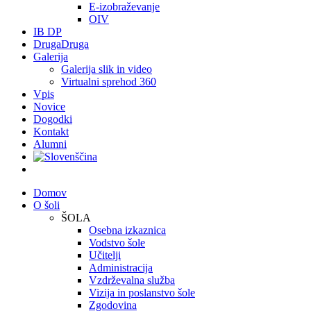
E-izobraževanje
OIV
IB DP
DrugaDruga
Galerija
Galerija slik in video
Virtualni sprehod 360
Vpis
Novice
Dogodki
Kontakt
Alumni
Domov
O šoli
ŠOLA
Osebna izkaznica
Vodstvo šole
Učitelji
Administracija
Vzdrževalna služba
Vizija in poslanstvo šole
Zgodovina