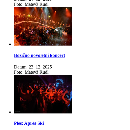
Foto: Matevž Rudl
Božično novoletni koncert
Datum: 23. 12. 2025
Foto: Matevž Rudl
Ples: Après-Ski