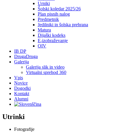
Urniki
Šolski koledar 2025/26
Plan pisnih nalog
Predmetnik
Jedilniki in šolska prehrana
Matura
Dijaški kodeks
E-izobraževanje
OIV
IB DP
DrugaDruga
Galerija
Galerija slik in video
Virtualni sprehod 360
Vpis
Novice
Dogodki
Kontakt
Alumni
Utrinki
Fotografije