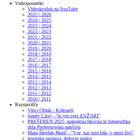
Videoposnetki
Videokrožek na YouTube
2025 / 2026
2024 / 2025
2023 / 2024
2022 / 2023
2021 / 2022
2020 / 2021
2019 / 2020
2018 / 2019
2017 / 2018
2016 / 2017
2015 / 2016
2014 / 2015
2013 / 2014
2012 / 2013
2011 / 2012
2010 / 2011
Razstavišče
Vinci Oblak - Kolesarji
Sandy Cizej - “in ves svet ZAŽARI”
PREŠEREN 2025, nagrajena likovna in fotografska
dela Prešernovega natečaja
Mara Škerlak Marič - "Vse, kar sem bila, v meni živi"
jesenska razstava, delovni naslov