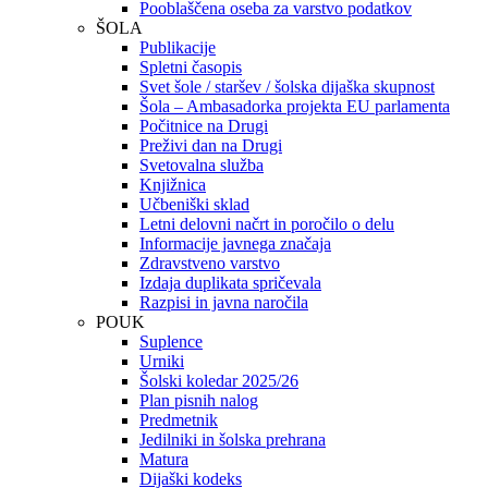
Pooblaščena oseba za varstvo podatkov
ŠOLA
Publikacije
Spletni časopis
Svet šole / staršev / šolska dijaška skupnost
Šola – Ambasadorka projekta EU parlamenta
Počitnice na Drugi
Preživi dan na Drugi
Svetovalna služba
Knjižnica
Učbeniški sklad
Letni delovni načrt in poročilo o delu
Informacije javnega značaja
Zdravstveno varstvo
Izdaja duplikata spričevala
Razpisi in javna naročila
POUK
Suplence
Urniki
Šolski koledar 2025/26
Plan pisnih nalog
Predmetnik
Jedilniki in šolska prehrana
Matura
Dijaški kodeks