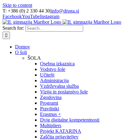
Skip to content
T: +386 (0) 2 330 44 30
|
info@druga.si
Facebook
YouTube
Instagram
Search for:
Domov
O šoli
ŠOLA
Osebna izkaznica
Vodstvo šole
Učitelji
Administracija
Vzdrževalna služba
Vizija in poslanstvo šole
Zgodovina
Programi
Pravilniki
Erasmus +
Dvig digitalne kompetentnosti
Multipliers
Projekt KATARINA
Zaščita prijaviteljev