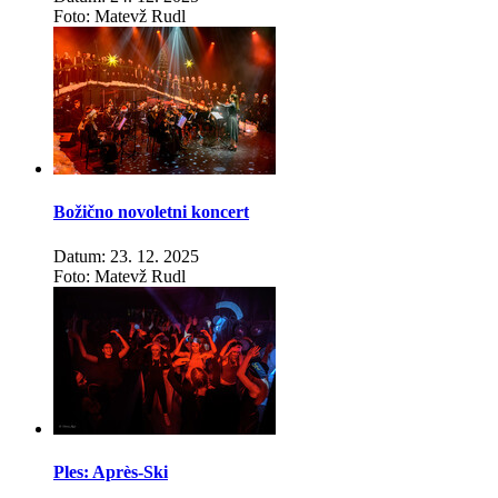
Foto: Matevž Rudl
Božično novoletni koncert
Datum: 23. 12. 2025
Foto: Matevž Rudl
Ples: Après-Ski