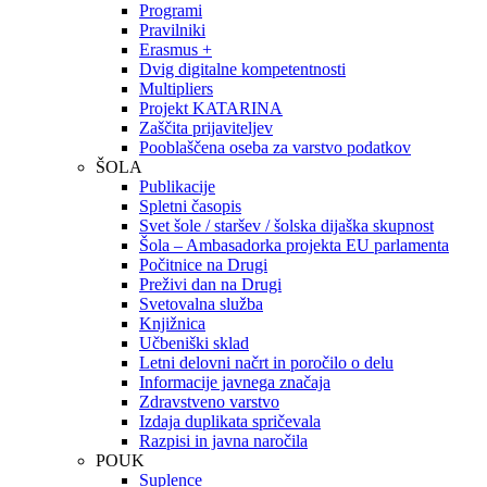
Programi
Pravilniki
Erasmus +
Dvig digitalne kompetentnosti
Multipliers
Projekt KATARINA
Zaščita prijaviteljev
Pooblaščena oseba za varstvo podatkov
ŠOLA
Publikacije
Spletni časopis
Svet šole / staršev / šolska dijaška skupnost
Šola – Ambasadorka projekta EU parlamenta
Počitnice na Drugi
Preživi dan na Drugi
Svetovalna služba
Knjižnica
Učbeniški sklad
Letni delovni načrt in poročilo o delu
Informacije javnega značaja
Zdravstveno varstvo
Izdaja duplikata spričevala
Razpisi in javna naročila
POUK
Suplence