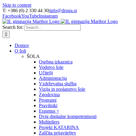
Skip to content
T: +386 (0) 2 330 44 30
|
info@druga.si
Facebook
YouTube
Instagram
Search for:
Domov
O šoli
ŠOLA
Osebna izkaznica
Vodstvo šole
Učitelji
Administracija
Vzdrževalna služba
Vizija in poslanstvo šole
Zgodovina
Programi
Pravilniki
Erasmus +
Dvig digitalne kompetentnosti
Multipliers
Projekt KATARINA
Zaščita prijaviteljev