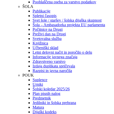
Pooblaščena oseba za varstvo podatkov
ŠOLA
Publikacije
Spletni časopis
Svet šole / staršev / šolska dijaška skupnost
Šola – Ambasadorka projekta EU parlamenta
Počitnice na Drugi
Preživi dan na Drugi
Svetovalna služba
Knjižnica
Učbeniški sklad
Letni delovni načrt in poročilo o delu
Informacije javnega značaja
Zdravstveno varstvo
Izdaja duplikata spričevala
Razpisi in javna naročila
POUK
Suplence
Urniki
Šolski koledar 2025/26
Plan pisnih nalog
Predmetnik
Jedilniki in šolska prehrana
Matura
Dijaški kodeks