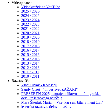
Videoposnetki
Videokrožek na YouTube
2025 / 2026
2024 / 2025
2023 / 2024
2022 / 2023
2021 / 2022
2020 / 2021
2019 / 2020
2018 / 2019
2017 / 2018
2016 / 2017
2015 / 2016
2014 / 2015
2013 / 2014
2012 / 2013
2011 / 2012
2010 / 2011
Razstavišče
Vinci Oblak - Kolesarji
Sandy Cizej - “in ves svet ZAŽARI”
PREŠEREN 2025, nagrajena likovna in fotografska
dela Prešernovega natečaja
Mara Škerlak Marič - "Vse, kar sem bila, v meni živi"
jesenska razstava, delovni naslov