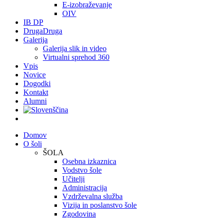
E-izobraževanje
OIV
IB DP
DrugaDruga
Galerija
Galerija slik in video
Virtualni sprehod 360
Vpis
Novice
Dogodki
Kontakt
Alumni
Domov
O šoli
ŠOLA
Osebna izkaznica
Vodstvo šole
Učitelji
Administracija
Vzdrževalna služba
Vizija in poslanstvo šole
Zgodovina