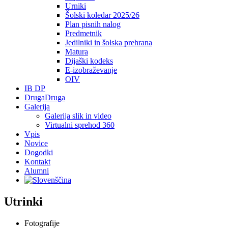
Urniki
Šolski koledar 2025/26
Plan pisnih nalog
Predmetnik
Jedilniki in šolska prehrana
Matura
Dijaški kodeks
E-izobraževanje
OIV
IB DP
DrugaDruga
Galerija
Galerija slik in video
Virtualni sprehod 360
Vpis
Novice
Dogodki
Kontakt
Alumni
Utrinki
Fotografije